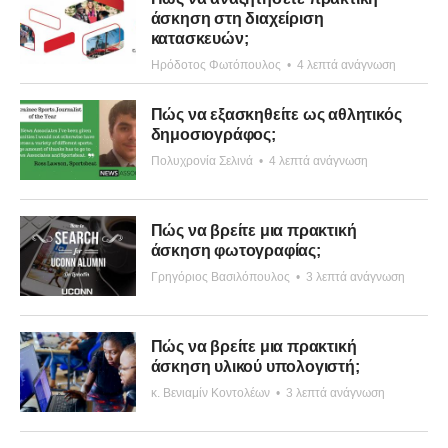
άσκηση στη διαχείριση
κατασκευών;
Ηρόδοτος Φωτόπουλος
•
4 λεπτά ανάγνωση
Πώς να εξασκηθείτε ως αθλητικός
δημοσιογράφος;
Πολυχρονία Σελινά
•
4 λεπτά ανάγνωση
Πώς να βρείτε μια πρακτική
άσκηση φωτογραφίας;
Γρηγόριος Βασιλόπουλος
•
3 λεπτά ανάγνωση
Πώς να βρείτε μια πρακτική
άσκηση υλικού υπολογιστή;
κ. Βενιαμίν Κοντολέων
•
3 λεπτά ανάγνωση