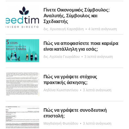
Γίνετε Οικονομικός Σύμβουλος:
Αναλυτής, Σύμβουλος και
Σχεδιαστής
δις. Χρυσαυγή Καρσιβάνη
•
4 λεπτά ανάγνωση
Πώς να αποφασίσετε ποια καριέρα
είναι κατάλληλη για εσάς;
δις. Αχιλλεία Γεωγιάδου
•
3 λεπτά ανάγνωση
Πώς να γράψετε στόχους
πρακτικής άσκησης;
Αηδόνα Κωνσταντίνου
•
3 λεπτά ανάγνωση
Πώς να γράψετε συνοδευτική
επιστολή;
Μαγδαληνή Φωτιάδου
•
3 λεπτά ανάγνωση