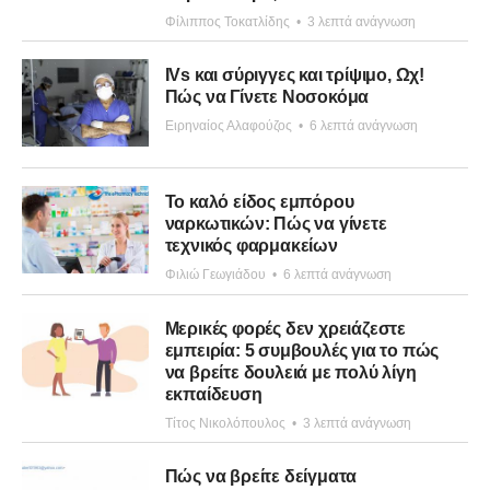
Φίλιππος Τοκατλίδης
•
3 λεπτά ανάγνωση
IVs και σύριγγες και τρίψιμο, Ωχ!
Πώς να Γίνετε Νοσοκόμα
Ειρηναίος Αλαφούζος
•
6 λεπτά ανάγνωση
Το καλό είδος εμπόρου
ναρκωτικών: Πώς να γίνετε
τεχνικός φαρμακείων
Φιλιώ Γεωγιάδου
•
6 λεπτά ανάγνωση
Μερικές φορές δεν χρειάζεστε
εμπειρία: 5 συμβουλές για το πώς
να βρείτε δουλειά με πολύ λίγη
εκπαίδευση
Τίτος Νικολόπουλος
•
3 λεπτά ανάγνωση
Πώς να βρείτε δείγματα