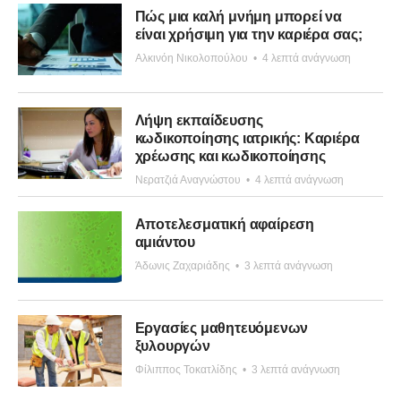
Πώς μια καλή μνήμη μπορεί να
είναι χρήσιμη για την καριέρα σας;
Αλκινόη Νικολοπούλου
•
4 λεπτά ανάγνωση
Λήψη εκπαίδευσης
κωδικοποίησης ιατρικής: Καριέρα
χρέωσης και κωδικοποίησης
Νερατζιά Αναγνώστου
•
4 λεπτά ανάγνωση
Αποτελεσματική αφαίρεση
αμιάντου
Άδωνις Ζαχαριάδης
•
3 λεπτά ανάγνωση
Εργασίες μαθητευόμενων
ξυλουργών
Φίλιππος Τοκατλίδης
•
3 λεπτά ανάγνωση