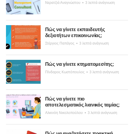
Νερατζιά Αναγνώστου
•
3 λεπτά ανάγνωση
Πώς να γίνετε εκπαιδευτής
δεξιοτήτων επικοινωνίας;
Στέργιος Παπάγος
•
3 λεπτά ανάγνωση
Πώς να γίνετε κτηματομεσίτης;
Πίνδαρος Κωστόπουλος
•
3 λεπτά ανάγνωση
Πώς να γίνετε πιο
αποτελεσματικός λιανικός ταμίας;
Αλκινόη Νικολοπούλου
•
3 λεπτά ανάγνωση
Πώς να αναζητήσετε πρακτική