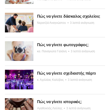
Πώς να γίνετε δάσκαλος σχολείου;
Νερατζιά Αναγνώστου
•
3 λεπτά ανάγνωση
Πώς να γίνετε φωτογράφος;
κα. Παναγιώτα Γαλάνη
•
3 λεπτά ανάγνωση
Πώς να γίνετε σχεδιαστής πάρτι
κ. Αχιλλέας Καλύβας
•
3 λεπτά ανάγνωση
Πώς να γίνετε ιστορικός;
Αγαθοκλής Λούλης
•
3 λεπτά ανάγνωση