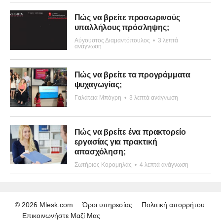
Πώς να βρείτε προσωρινούς
υπαλλήλους πρόσληψης;
Αύγουστος Διαμαντόπουλος
•
3 λεπτά
ανάγνωση
Πώς να βρείτε τα προγράμματα
ψυχαγωγίας;
Γαλάτεια Μπόγρη
•
3 λεπτά ανάγνωση
Πώς να βρείτε ένα πρακτορείο
εργασίας για πρακτική
απασχόληση;
Σωτήριος Κορομηλάς
•
4 λεπτά ανάγνωση
© 2026 Mlesk.com
Όροι υπηρεσίας
Πολιτική απορρήτου
Επικοινωνήστε Μαζί Μας