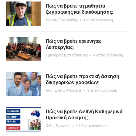
Πώς να βρείτε τη μαθητεία
ζωγραφικής και διακόσμησης;
Άδωνις Ζαχαριάδης
•
3 λεπτά ανάγνωση
Πώς να βρείτε ερευνητές
Λειτουργίας;
Γρηγόριος Βασιλόπουλος
•
4 λεπτά ανάγνωση
Πώς να βρείτε πρακτική άσκηση
δικηγορικών γραφείων;
δνις. Ερατώ Ανυφαντή
•
3 λεπτά ανάγνωση
Πώς να βρείτε Διεθνή Καθημερινά
Πρακτική Άσκηση;
Φιλιώ Γεωγιάδου
•
3 λεπτά ανάγνωση