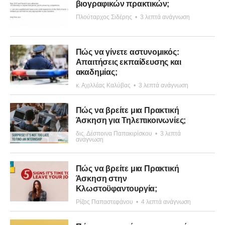
βιογραφικών πρακτικών;
Πλούταρχος Σιδέρης
•
3 λεπτά ανάγνωση
Πώς να γίνετε αστυνομικός:
Απαιτήσεις εκπαίδευσης και
ακαδημίας;
κ. Αχιλλέας Καλύβας
•
3 λεπτά ανάγνωση
Πώς να βρείτε μια Πρακτική
Άσκηση για Τηλεπικοινωνίες;
δις. Δέσποινα Παπακιρίσκου
•
3 λεπτά
ανάγνωση
Πώς να βρείτε μια Πρακτική
Άσκηση στην
Κλωστοϋφαντουργία;
Ρίζος Παπαστεφάνου
•
4 λεπτά ανάγνωση