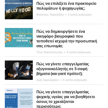
Πώς να επιλέξετε ένα πρακτορείο
πολυμέσων ή ψυχαγωγίας;
Φίλιππος Τοκατλίδης
•
4 λεπτά ανάγνωση
Πώς να δημιουργήσετε ένα
νικηφόρο βιογραφικό που
τοποθετεί ισχυρά την προσωπική
σας επωνυμία;
Τίτος Νικολόπουλος
•
9 λεπτά ανάγνωση
Πώς να γίνετε επαγγελματίας
οξυγονοκολλητής σε 5 σαφή
βήματα (και γιατί πρέπει!);
Ζωή Σακελλαρίου
•
6 λεπτά ανάγνωση
Πώς να γίνετε επαγγελματίας
ψυχικής υγείας για να βοηθήσετε
όσους το χρειάζονται
περισσότερο;