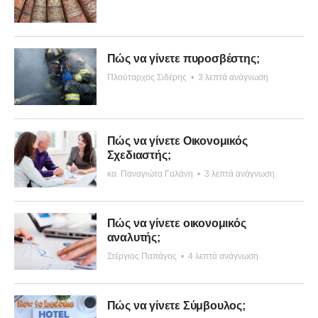
Πώς να γίνετε πυροσβέστης;
Πλούταρχος Σιδέρης
•
3 λεπτά ανάγνωση
Πώς να γίνετε Οικονομικός
Σχεδιαστής;
κα. Παναγιώτα Γαλάνη
•
3 λεπτά ανάγνωση
Πώς να γίνετε οικονομικός
αναλυτής;
Στέργιος Παπάγος
•
4 λεπτά ανάγνωση
Πώς να γίνετε Σύμβουλος;