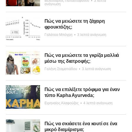
Βελισσάριος Παπαστεφάνου
•
3 λεπτά
ανάγνωση
Πώς να μειώσετε τη ζάχαρη
φρουκτόζης;
Γαλάτεια Μπόγρη
•
3 λεπτά ανάγνωση
Πώς να μειώσετε τα γκρίζα μαλλιά
μέσω της διατροφής;
Γαλήνη Σταματιάδου
•
3 λεπτά ανάγνωση
Πώς να επιλέξετε τρόφιμα για έναν
τύπο Kapha Ayurveda;
Ειρηναίος Αλαφούζος
•
4 λεπτά ανάγνωση
Πώς να σκιάσετε ένα κουτί σε ένα
μικρό διαμέρισμα;