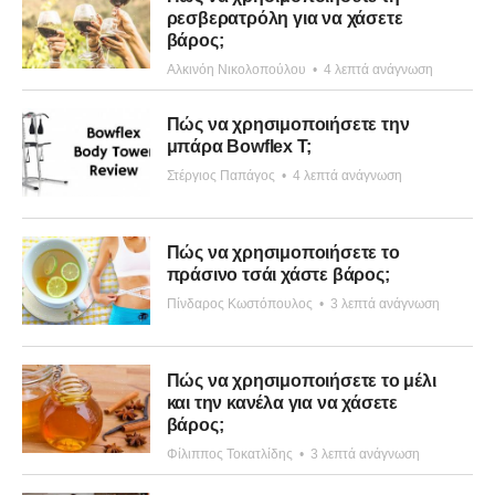
ρεσβερατρόλη για να χάσετε
βάρος;
Αλκινόη Νικολοπούλου
•
4 λεπτά ανάγνωση
Πώς να χρησιμοποιήσετε την
μπάρα Bowflex T;
Στέργιος Παπάγος
•
4 λεπτά ανάγνωση
Πώς να χρησιμοποιήσετε το
πράσινο τσάι χάστε βάρος;
Πίνδαρος Κωστόπουλος
•
3 λεπτά ανάγνωση
Πώς να χρησιμοποιήσετε το μέλι
και την κανέλα για να χάσετε
βάρος;
Φίλιππος Τοκατλίδης
•
3 λεπτά ανάγνωση