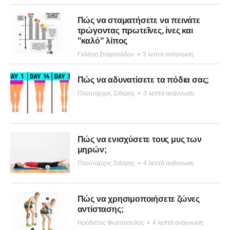
Πώς να σταματήσετε να πεινάτε
τρώγοντας πρωτεΐνες, ίνες και
"καλό" λίπος
Γαλήνη Σταματιάδου
•
3 λεπτά ανάγνωση
Πώς να αδυνατίσετε τα πόδια σας;
Πλούταρχος Σιδέρης
•
3 λεπτά ανάγνωση
Πώς να ενισχύσετε τους μυς των
μηρών;
Πλούταρχος Σιδέρης
•
4 λεπτά ανάγνωση
Πώς να χρησιμοποιήσετε ζώνες
αντίστασης;
Ηρόδοτος Φωτόπουλος
•
4 λεπτά ανάγνωση