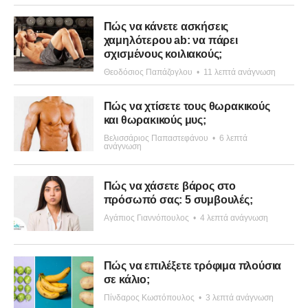
Πώς να κάνετε ασκήσεις
χαμηλότερου ab: να πάρει
σχισμένους κοιλιακούς;
Θεοδόσιος Παπάζογλου
•
11 λεπτά ανάγνωση
Πώς να χτίσετε τους θωρακικούς
και θωρακικούς μυς;
Βελισσάριος Παπαστεφάνου
•
6 λεπτά
ανάγνωση
Πώς να χάσετε βάρος στο
πρόσωπό σας: 5 συμβουλές;
Αγάπιος Γιαννόπουλος
•
4 λεπτά ανάγνωση
Πώς να επιλέξετε τρόφιμα πλούσια
σε κάλιο;
Πίνδαρος Κωστόπουλος
•
3 λεπτά ανάγνωση