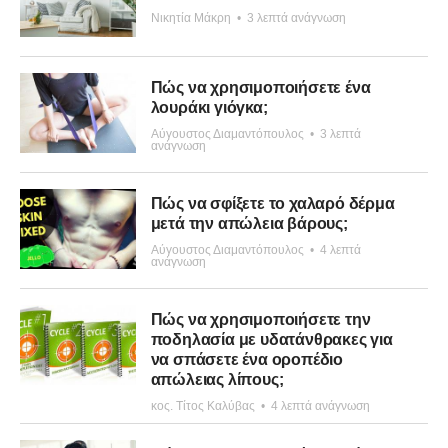
Νικητία Μάκρη
•
3 λεπτά ανάγνωση
Πώς να χρησιμοποιήσετε ένα
λουράκι γιόγκα;
Αύγουστος Διαμαντόπουλος
•
3 λεπτά
ανάγνωση
Πώς να σφίξετε το χαλαρό δέρμα
μετά την απώλεια βάρους;
Αύγουστος Διαμαντόπουλος
•
4 λεπτά
ανάγνωση
Πώς να χρησιμοποιήσετε την
ποδηλασία με υδατάνθρακες για
να σπάσετε ένα οροπέδιο
απώλειας λίπους;
κος. Τίτος Καλύβας
•
4 λεπτά ανάγνωση