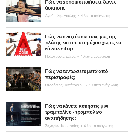
Πώς να χρησιμοποιήσετε ζώνες
άσκησης;
Αγαθοκλής Λούλης
•
4 λεπτά ανάγνωση
Πώς να ενισχύσετε τους μυς της
πλάτης και του στομάχου χωρίς να
κάνετε sit up;
Πολυχρονία Σελινά
•
4 λεπτά ανάγνωση
Πώς να τεντώσετε μετά από
περιστροφές;
Θεοδόσιος Παπάζογλου
•
4 λεπτά ανάγνωση
Πώς να κάνετε ασκήσεις μίνι
τραμπολίνο - τραμπολίνο
αναπήδησης;
Ζαχαρίας Κορωναίος
•
4 λεπτά ανάγνωση