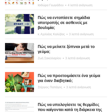
Ισιδώρα Γεωγιάδου
•
4 λεπτά ανάγνωση
Πώς να εντοπίσετε σημάδια
υποτροπής σε ασθενείς με
βουλιμία;
κ. Αχιλλέας Καλύβας
•
3 λεπτά ανάγνωση
Πώς να μείνετε ξύπνιοι μετά το
γεύμα;
Ζωή Σακελλαρίου
•
3 λεπτά ανάγνωση
Πώς να προετοιμάσετε ένα γεύμα
για έναν διαβητικό;
Στέργιος Παπάγος
•
3 λεπτά ανάγνωση
Πώς να υπολογίσετε τις θερμίδες
που καίγονται κατά τη διάρκεια της