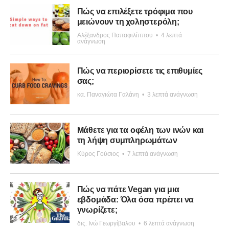
Πώς να επιλέξετε τρόφιμα που
μειώνουν τη χοληστερόλη;
Αλέξανδρος Παπαφιλίππου
•
4 λεπτά
ανάγνωση
Πώς να περιορίσετε τις επιθυμίες
σας;
κα. Παναγιώτα Γαλάνη
•
3 λεπτά ανάγνωση
Μάθετε για τα οφέλη των ινών και
τη λήψη συμπληρωμάτων
Κύρος Γούσιος
•
7 λεπτά ανάγνωση
Πώς να πάτε Vegan για μια
εβδομάδα: Όλα όσα πρέπει να
γνωρίζετε;
δις. Ινώ Γεωργίβαλου
•
6 λεπτά ανάγνωση