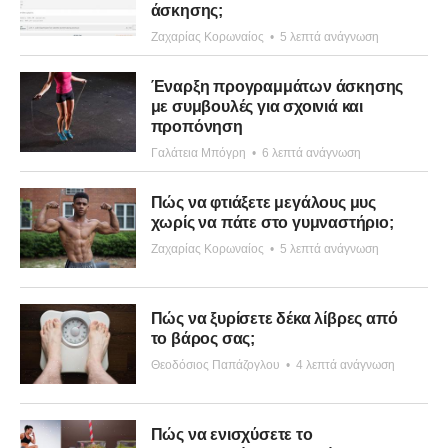
άσκησης;
Ζαχαρίας Κορωναίος
•
5 λεπτά ανάγνωση
Έναρξη προγραμμάτων άσκησης
με συμβουλές για σχοινιά και
προπόνηση
Γαλάτεια Μπόγρη
•
6 λεπτά ανάγνωση
Πώς να φτιάξετε μεγάλους μυς
χωρίς να πάτε στο γυμναστήριο;
Ζαχαρίας Κορωναίος
•
5 λεπτά ανάγνωση
Πώς να ξυρίσετε δέκα λίβρες από
το βάρος σας;
Θεοδόσιος Παπάζογλου
•
4 λεπτά ανάγνωση
Πώς να ενισχύσετε το