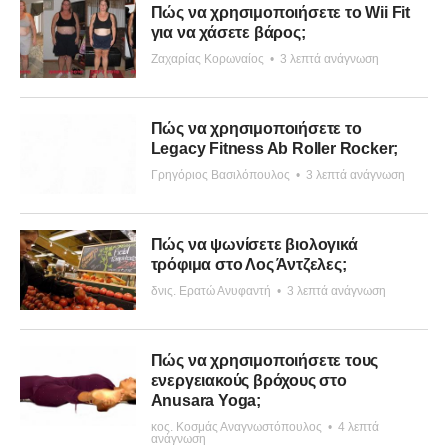
Πώς να χρησιμοποιήσετε το Wii Fit
για να χάσετε βάρος;
Ζαχαρίας Κορωναίος
•
3 λεπτά ανάγνωση
Πώς να χρησιμοποιήσετε το
Legacy Fitness Ab Roller Rocker;
Γρηγόριος Βασιλόπουλος
•
3 λεπτά ανάγνωση
Πώς να ψωνίσετε βιολογικά
τρόφιμα στο Λος Άντζελες;
δνις. Ερατώ Ανυφαντή
•
3 λεπτά ανάγνωση
Πώς να χρησιμοποιήσετε τους
ενεργειακούς βρόχους στο
Anusara Yoga;
κος. Κοσμάς Αναγνωστόπουλος
•
4 λεπτά
ανάγνωση