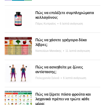
Πώς να επιλέξετε συμπληρώματα
κολλαγόνου;
Πάρις Κυπραίος
•
6 λεπτά ανάγνωση
Πώς να χάσετε γρήγορα δέκα
λίβρες;
Ναπολέων Μανιάκης
•
11 λεπτά ανάγνωση
Πώς να ασκηθείτε με ζώνες
αντίστασης;
Πολυχρονία Σελινά
•
6 λεπτά ανάγνωση
Πώς να ξέρετε πόσα φρούτα και
λαχανικά πρέπει να τρώτε κάθε
μέρα;