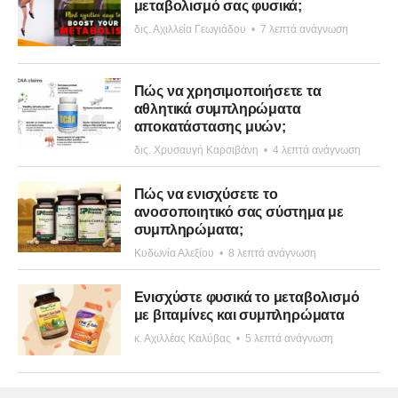
μεταβολισμό σας φυσικά;
δις. Αχιλλεία Γεωγιάδου
•
7 λεπτά ανάγνωση
Πώς να χρησιμοποιήσετε τα
αθλητικά συμπληρώματα
αποκατάστασης μυών;
δις. Χρυσαυγή Καρσιβάνη
•
4 λεπτά ανάγνωση
Πώς να ενισχύσετε το
ανοσοποιητικό σας σύστημα με
συμπληρώματα;
Κυδωνία Αλεξίου
•
8 λεπτά ανάγνωση
Ενισχύστε φυσικά το μεταβολισμό
με βιταμίνες και συμπληρώματα
κ. Αχιλλέας Καλύβας
•
5 λεπτά ανάγνωση