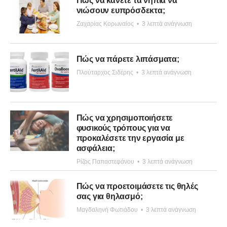
Πώς να κάνετε τα νήπια να
νιώσουν ευπρόσδεκτα;
Ζαχαρίας Κορωναίος
•
3 λεπτά ανάγνωση
Πώς να πάρετε λιπάσματα;
Πλούταρχος Σιδέρης
•
3 λεπτά ανάγνωση
Πώς να χρησιμοποιήσετε
φυσικούς τρόπους για να
προκαλέσετε την εργασία με
ασφάλεια;
Ρίζος Παπαστεφάνου
•
3 λεπτά ανάγνωση
Πώς να προετοιμάσετε τις θηλές
σας για θηλασμό;
Μαγδαληνή Φωτιάδου
•
3 λεπτά ανάγνωση