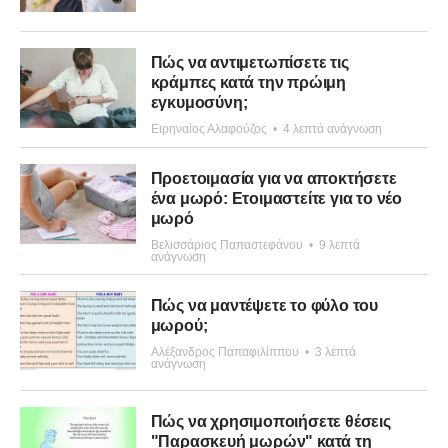
Πώς να αντιμετωπίσετε τις
κράμπες κατά την πρώιμη
εγκυμοσύνη;
Ειρηναίος Αλαφούζος
•
4 λεπτά ανάγνωση
Προετοιμασία για να αποκτήσετε
ένα μωρό: Ετοιμαστείτε για το νέο
μωρό
Βελισσάριος Παπαστεφάνου
•
9 λεπτά
ανάγνωση
Πώς να μαντέψετε το φύλο του
μωρού;
Αλέξανδρος Παπαφιλίππου
•
3 λεπτά
ανάγνωση
Πώς να χρησιμοποιήσετε θέσεις
"Παρασκευή μωρών" κατά τη