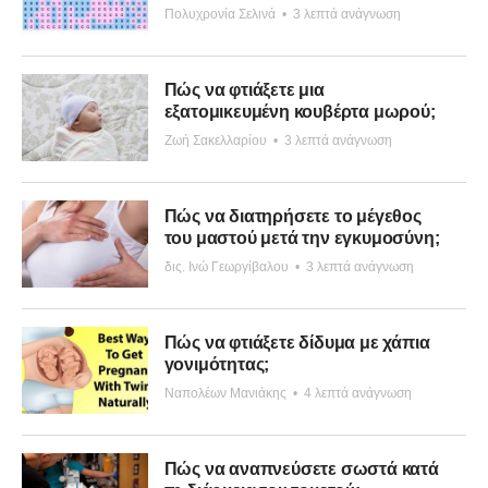
Πολυχρονία Σελινά
•
3 λεπτά ανάγνωση
Πώς να φτιάξετε μια
εξατομικευμένη κουβέρτα μωρού;
Ζωή Σακελλαρίου
•
3 λεπτά ανάγνωση
Πώς να διατηρήσετε το μέγεθος
του μαστού μετά την εγκυμοσύνη;
δις. Ινώ Γεωργίβαλου
•
3 λεπτά ανάγνωση
Πώς να φτιάξετε δίδυμα με χάπια
γονιμότητας;
Ναπολέων Μανιάκης
•
4 λεπτά ανάγνωση
Πώς να αναπνεύσετε σωστά κατά