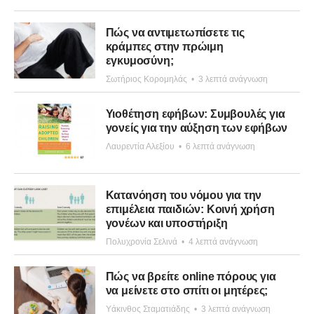
Πώς να αντιμετωπίσετε τις
κράμπες στην πρώιμη
εγκυμοσύνη;
Σωτήριος Κορομηλάς
•
3 λεπτά ανάγνωση
Υιοθέτηση εφήβων: Συμβουλές για
γονείς για την αύξηση των εφήβων
Λαυρεντία Αλεξίου
•
6 λεπτά ανάγνωση
Κατανόηση του νόμου για την
επιμέλεια παιδιών: Κοινή χρήση
γονέων και υποστήριξη
Πολυχρονία Σελινά
•
4 λεπτά ανάγνωση
Πώς να βρείτε online πόρους για
να μείνετε στο σπίτι οι μητέρες;
Υάκινθος Σταματιάδης
•
3 λεπτά ανάγνωση