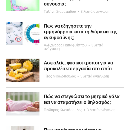
συνουσία;
Γαλήνη Σταματιάδου
•
3 λεπτά ανάγνωση
Πώς να εξηγήσετε την
εμμηνόρροια κατά τη διάρκεια της
εγκυμοσύνης;
Αλέξανδρος Παπαφιλίππου
•
3 λεπτά
ανάγνωση
Ασφαλείς, φυσικοί τρόποι για να
προκαλέσετε εργασία στο σπίτι
Τίτος Νικολόπουλος
•
5 λεπτά ανάγνωση
Πώς να στεγνώσει το μητρικό γάλα
και να σταματήσει ο θηλασμός;
Πίνδαρος Κωστόπουλος
•
3 λεπτά ανάγνωση