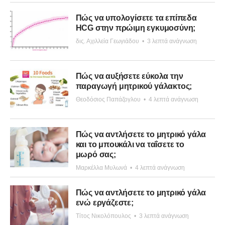
Πώς να υπολογίσετε τα επίπεδα
HCG στην πρώιμη εγκυμοσύνη;
δις. Αχιλλεία Γεωγιάδου
•
3 λεπτά ανάγνωση
Πώς να αυξήσετε εύκολα την
παραγωγή μητρικού γάλακτος;
Θεοδόσιος Παπάζογλου
•
4 λεπτά ανάγνωση
Πώς να αντλήσετε το μητρικό γάλα
και το μπουκάλι να ταΐσετε το
μωρό σας;
Μαρκέλλα Μυλωνά
•
4 λεπτά ανάγνωση
Πώς να αντλήσετε το μητρικό γάλα
ενώ εργάζεστε;
Τίτος Νικολόπουλος
•
3 λεπτά ανάγνωση