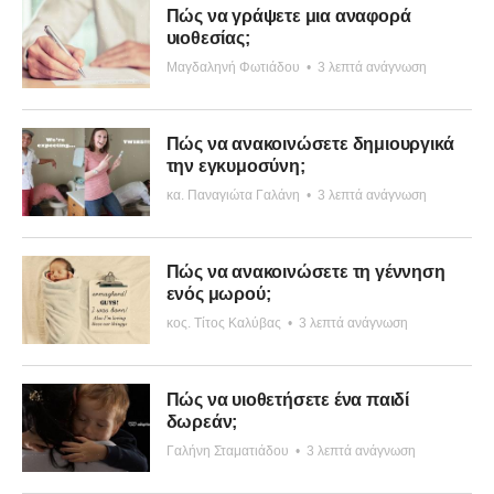
Πώς να γράψετε μια αναφορά
υιοθεσίας;
Μαγδαληνή Φωτιάδου
•
3 λεπτά ανάγνωση
Πώς να ανακοινώσετε δημιουργικά
την εγκυμοσύνη;
κα. Παναγιώτα Γαλάνη
•
3 λεπτά ανάγνωση
Πώς να ανακοινώσετε τη γέννηση
ενός μωρού;
κος. Τίτος Καλύβας
•
3 λεπτά ανάγνωση
Πώς να υιοθετήσετε ένα παιδί
δωρεάν;
Γαλήνη Σταματιάδου
•
3 λεπτά ανάγνωση