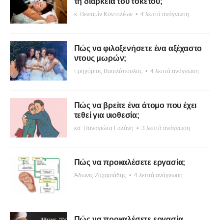
τη διάρκεια του τοκετού;
κ. Βενιαμίν Κοντολέων
•
4 λεπτά ανάγνωση
Πώς να φιλοξενήσετε ένα αξέχαστο
ντους μωρών;
Γρηγόριος Βασιλόπουλος
•
4 λεπτά ανάγνωση
Πώς να βρείτε ένα άτομο που έχει
τεθεί για υιοθεσία;
κα. Παναγιώτα Γαλάνη
•
3 λεπτά ανάγνωση
Πώς να προκαλέσετε εργασία;
Άδωνις Ζαχαριάδης
•
4 λεπτά ανάγνωση
Πώς να προκαλέσετε εργασία