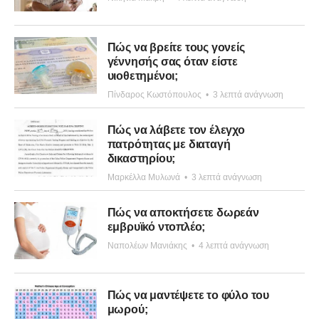
Πώς να βρείτε τους γονείς
γέννησής σας όταν είστε
υιοθετημένοι;
Πίνδαρος Κωστόπουλος
•
3 λεπτά ανάγνωση
Πώς να λάβετε τον έλεγχο
πατρότητας με διαταγή
δικαστηρίου;
Μαρκέλλα Μυλωνά
•
3 λεπτά ανάγνωση
Πώς να αποκτήσετε δωρεάν
εμβρυϊκό ντοπλέο;
Ναπολέων Μανιάκης
•
4 λεπτά ανάγνωση
Πώς να μαντέψετε το φύλο του
μωρού;