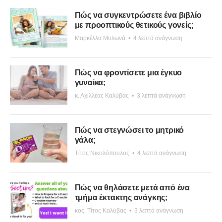
Πώς να συγκεντρώσετε ένα βιβλίο
με προοπτικούς θετικούς γονείς;
Μαρκέλλα Μυλωνά
•
4 λεπτά ανάγνωση
Πώς να φροντίσετε μια έγκυο
γυναίκα;
κ. Αχιλλέας Καλύβας
•
3 λεπτά ανάγνωση
Πώς να στεγνώσει το μητρικό
γάλα;
Τίτος Νικολόπουλος
•
4 λεπτά ανάγνωση
Πώς να θηλάσετε μετά από ένα
τμήμα έκτακτης ανάγκης;
κος. Τίτος Καλύβας
•
3 λεπτά ανάγνωση