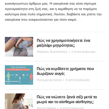
ευανάγνωστων άρθρων μας. Η οικογένειά σας είναι σίγουρα
προτεραιότητα στη ζωή σας, και η εκμάθηση να τα παρέχετε
καλύτερα είναι πολύ σημαντική. Λοιπόν, διαβάστε και χτίστε την
οικογένεια που ονειρευόσασταν για τόσο καιρό.
Πώς να χρησιμοποιήσετε ένα
μαξιλάρι μητρότητας;
Χαρίλαος Φωτόπουλος
•
3 λεπτά ανάγνωση
Πώς να κερδίσετε χρήματα που
δωρίζουν αυγά;
Πολυχρονία Σελινά
•
4 λεπτά ανάγνωση
Πώς να νιώσετε ξανά σέξι μετά το
μωρό και το αίσθημα αίσθησης;
Νικητία Μάκρη
•
4 λεπτά ανάγνωση