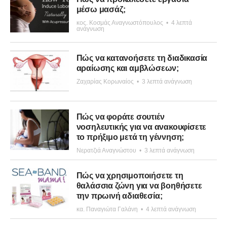
μέσω μασάζ;
κος. Κοσμάς Αναγνωστόπουλος
•
4 λεπτά
ανάγνωση
Πώς να κατανοήσετε τη διαδικασία
αραίωσης και αμβλώσεων;
Ζαχαρίας Κορωναίος
•
3 λεπτά ανάγνωση
Πώς να φοράτε σουτιέν
νοσηλευτικής για να ανακουφίσετε
το πρήξιμο μετά τη γέννηση;
Νερατζιά Αναγνώστου
•
3 λεπτά ανάγνωση
Πώς να χρησιμοποιήσετε τη
θαλάσσια ζώνη για να βοηθήσετε
την πρωινή αδιαθεσία;
κα. Παναγιώτα Γαλάνη
•
4 λεπτά ανάγνωση