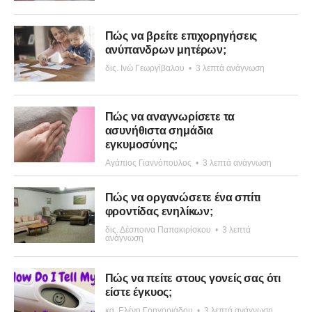
Πώς να βρείτε επιχορηγήσεις
ανύπανδρων μητέρων;
δις. Ινώ Γεωργίβαλου
•
3 λεπτά ανάγνωση
Πώς να αναγνωρίσετε τα
ασυνήθιστα σημάδια
εγκυμοσύνης;
Αγάπιος Γιαννόπουλος
•
3 λεπτά ανάγνωση
Πώς να οργανώσετε ένα σπίτι
φροντίδας ενηλίκων;
δις. Δέσποινα Παπακιρίσκου
•
3 λεπτά
ανάγνωση
Πώς να πείτε στους γονείς σας ότι
είστε έγκυος;
κα. Ελένη Γρηγοριάδου
•
3 λεπτά ανάγνωση