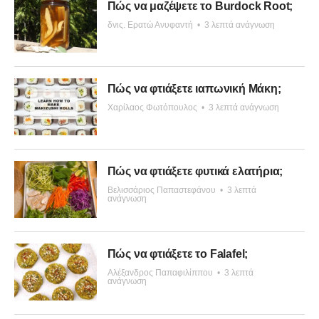
Πώς να μαζέψετε το Burdock Root;
δνις. Ερατώ Ανυφαντή
•
3 λεπτά ανάγνωση
Πώς να φτιάξετε ιαπωνική Μάκη;
Χαρίλαος Φωτόπουλος
•
3 λεπτά ανάγνωση
Πώς να φτιάξετε φυτικά ελατήρια;
Βελισσάριος Παπαστεφάνου
•
3 λεπτά
ανάγνωση
Πώς να φτιάξετε το Falafel;
Αλέξανδρος Παπαφιλίππου
•
3 λεπτά
ανάγνωση