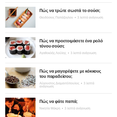
Πώς να τρώτε σωστά το σούσι;
Θεοδόσιος Παπάζογλου
•
3 λεπτά ανάγνωση
Πώς να προετοιμάσετε ένα ρολό
τόνου σούσι;
Αγαθοκλής Λούλης
•
3 λεπτά ανάγνωση
Πώς να μαγειρέψετε με κόκκους
του παραδείσου;
Αύγουστος Διαμαντόπουλος
•
3 λεπτά
ανάγνωση
Πώς να φάτε παπά;
Νικητία Μάκρη
•
3 λεπτά ανάγνωση