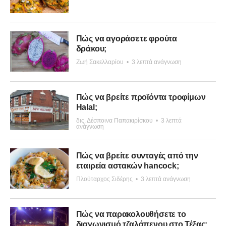
Πώς να αγοράσετε φρούτα
δράκου;
Ζωή Σακελλαρίου
•
3 λεπτά ανάγνωση
Πώς να βρείτε προϊόντα τροφίμων
Halal;
δις. Δέσποινα Παπακιρίσκου
•
3 λεπτά
ανάγνωση
Πώς να βρείτε συνταγές από την
εταιρεία αστακών hancock;
Πλούταρχος Σιδέρης
•
3 λεπτά ανάγνωση
Πώς να παρακολουθήσετε το
διαγωνισμό τζαλάπενου στο Τέξας;