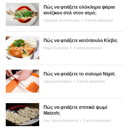
Πώς να φτιάξετε ολόκληρα ψάρια
κινέζικου στιλ στον ατμό;
Χαρίλαος Φωτόπουλος
•
3 λεπτά ανάγνωση
Πώς να φτιάξετε κοτόπουλο Κίεβο;
Πάρις Κυπραίος
•
3 λεπτά ανάγνωση
Πώς να φτιάξετε το σολομό Nigiri;
Λαυρεντία Αλεξίου
•
3 λεπτά ανάγνωση
Πώς να φτιάξετε σπιτικό ψωμί
Matzoh;
δνις. Ερατώ Ανυφαντή
•
3 λεπτά ανάγνωση