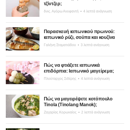
τζίντζερ;
δνις. Αγόρω Ανυφαντή
•
4 λεπτά ανάγνωση
Παρασκευή ιαπωνικού πρωινού:
ιαπωνικό ρύζι, σούπα και κουζίνα
Γαλήνη Σταματιάδου
•
3 λεπτά ανάγνωση
Πώς να φτιάξετε ιαπωνικά
επιδόρπια: Ιαπωνικό μαγείρεμα;
Πλούταρχος Σιδέρης
•
4 λεπτά ανάγνωση
Πώς να μαγειρέψετε κοτόπουλο
Tinola (Tinolang Manok);
Ζαχαρίας Κορωναίος
•
2 λεπτά ανάγνωση