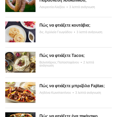
Παρασκευή λουκάνικου;
Λαυρεντία Αλεξίου
•
3 λεπτά ανάγνωση
Πώς να φτιάξετε κουτάβια;
δις. Αχιλλεία Γεωγιάδου
•
3 λεπτά ανάγνωση
Πώς να φτιάξετε Tacos;
Βελισσάριος Παπαστεφάνου
•
2 λεπτά
ανάγνωση
Πώς να φτιάξετε μπριζόλα Fajitas;
Αηδόνα Κωνσταντίνου
•
3 λεπτά ανάγνωση
Πώς να φτιάξετε ένα πικάντικο