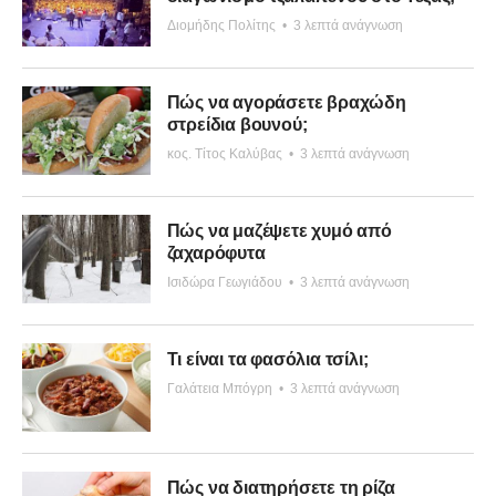
Διομήδης Πολίτης
•
3 λεπτά ανάγνωση
Πώς να αγοράσετε βραχώδη
στρείδια βουνού;
κος. Τίτος Καλύβας
•
3 λεπτά ανάγνωση
Πώς να μαζέψετε χυμό από
ζαχαρόφυτα
Ισιδώρα Γεωγιάδου
•
3 λεπτά ανάγνωση
Τι είναι τα φασόλια τσίλι;
Γαλάτεια Μπόγρη
•
3 λεπτά ανάγνωση
Πώς να διατηρήσετε τη ρίζα