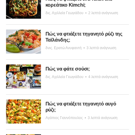
κορεάτικο Kimchi;
δις. Αχιλλεία Γεωγιάδου
•
2 λεπτά ανάγνωση
Πώς να φτιάξετε τηγανητό ρύζι της
Ταϊλάνδης;
δνις. Ερατώ Ανυφαντή
•
3 λεπτά ανάγνωση
Πώς να φάτε σούσι;
δις. Αχιλλεία Γεωγιάδου
•
4 λεπτά ανάγνωση
Πώς να φτιάξετε τηγανητό αυγό
ρύζι;
Αγάπιος Γιαννόπουλος
•
3 λεπτά ανάγνωση