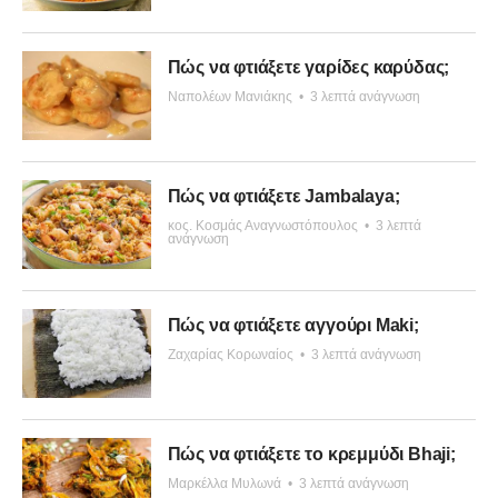
Πώς να φτιάξετε γαρίδες καρύδας;
Ναπολέων Μανιάκης
•
3 λεπτά ανάγνωση
Πώς να φτιάξετε Jambalaya;
κος. Κοσμάς Αναγνωστόπουλος
•
3 λεπτά
ανάγνωση
Πώς να φτιάξετε αγγούρι Maki;
Ζαχαρίας Κορωναίος
•
3 λεπτά ανάγνωση
Πώς να φτιάξετε το κρεμμύδι Bhaji;
Μαρκέλλα Μυλωνά
•
3 λεπτά ανάγνωση