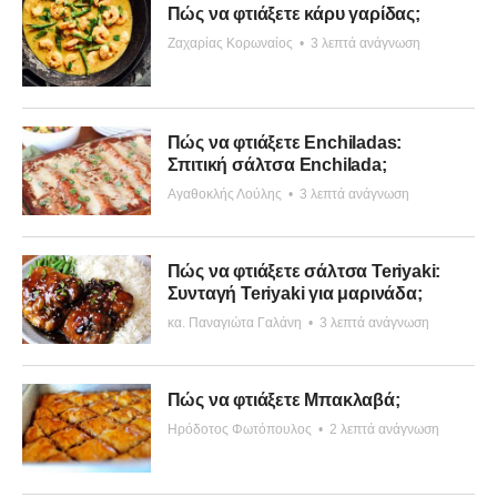
Πώς να φτιάξετε κάρυ γαρίδας;
Ζαχαρίας Κορωναίος
•
3 λεπτά ανάγνωση
Πώς να φτιάξετε Enchiladas:
Σπιτική σάλτσα Enchilada;
Αγαθοκλής Λούλης
•
3 λεπτά ανάγνωση
Πώς να φτιάξετε σάλτσα Teriyaki:
Συνταγή Teriyaki για μαρινάδα;
κα. Παναγιώτα Γαλάνη
•
3 λεπτά ανάγνωση
Πώς να φτιάξετε Μπακλαβά;
Ηρόδοτος Φωτόπουλος
•
2 λεπτά ανάγνωση