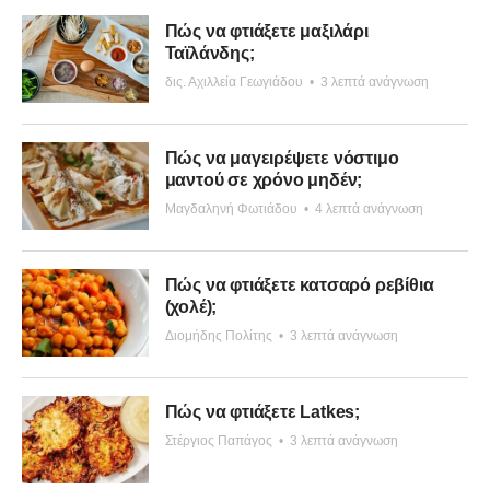
Πώς να φτιάξετε μαξιλάρι
Ταϊλάνδης;
δις. Αχιλλεία Γεωγιάδου
•
3 λεπτά ανάγνωση
Πώς να μαγειρέψετε νόστιμο
μαντού σε χρόνο μηδέν;
Μαγδαληνή Φωτιάδου
•
4 λεπτά ανάγνωση
Πώς να φτιάξετε κατσαρό ρεβίθια
(χολέ);
Διομήδης Πολίτης
•
3 λεπτά ανάγνωση
Πώς να φτιάξετε Latkes;
Στέργιος Παπάγος
•
3 λεπτά ανάγνωση