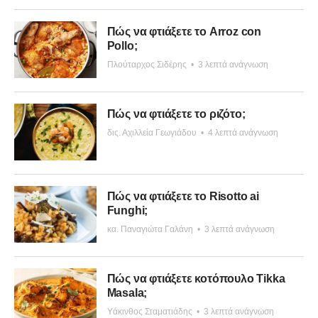
Πώς να φτιάξετε το Arroz con
Pollo;
Πλούταρχος Σιδέρης
•
3 λεπτά ανάγνωση
Πώς να φτιάξετε το ριζότο;
δις. Αχιλλεία Γεωγιάδου
•
4 λεπτά ανάγνωση
Πώς να φτιάξετε το Risotto ai
Funghi;
κα. Παναγιώτα Γαλάνη
•
3 λεπτά ανάγνωση
Πώς να φτιάξετε κοτόπουλο Tikka
Masala;
Υάκινθος Σταματιάδης
•
3 λεπτά ανάγνωση