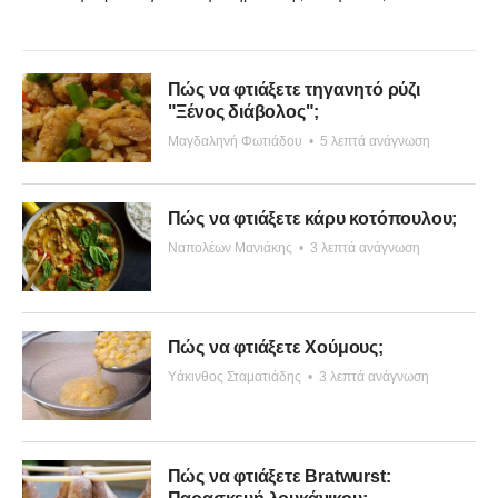
Πώς να φτιάξετε τηγανητό ρύζι
"Ξένος διάβολος";
Μαγδαληνή Φωτιάδου
•
5 λεπτά ανάγνωση
Πώς να φτιάξετε κάρυ κοτόπουλου;
Ναπολέων Μανιάκης
•
3 λεπτά ανάγνωση
Πώς να φτιάξετε Χούμους;
Υάκινθος Σταματιάδης
•
3 λεπτά ανάγνωση
Πώς να φτιάξετε Bratwurst: